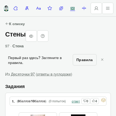
Десяточки
Лесенка
Алфавитка
Задание недели
Замены
Стены
Палиндромы
К списку
Стены
97 ·
Стена
Первый раз здесь? Загляните в
Правила
правила.
Из
Десяточки 97
(
ответы в гуглодоке
)
Задания
(
0
баллов
/
10
баллов
)
(
0 попыток
)
1.
ответ
0
4