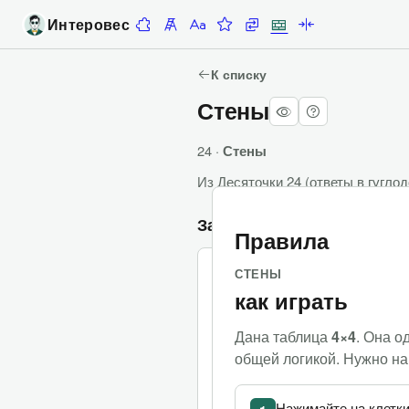
Интеровес
Десяточки
Лесенка
Алфавитка
Задание недели
Замены
Стены
Палиндромы
К списку
Стены
24 ·
Стены
Из
Десяточки 24
(
ответы в гугло
Задания
Правила
СТЕНЫ
(
0
баллов
/
10
баллов
)
(
0 попыток
1.
как играть
Дана таблица
4×4
. Она о
общей логикой. Нужно на
Нажимайте на клетки