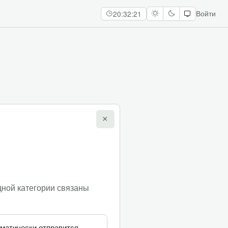
20:32:22
Войти
×
ответ
1
1
одной категории связаны
оматически отправится