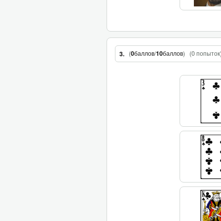
(
0
баллов
/
10
баллов
)
(
0 попыток
3.