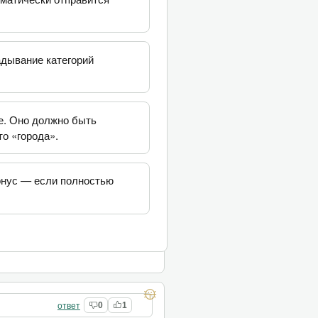
адывание категорий
е. Оно должно быть
то «города».
Бонус — если полностью
ответ
0
1