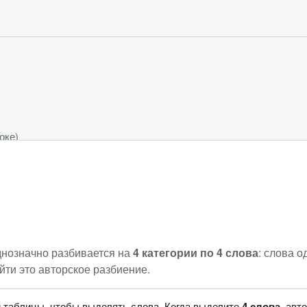
доке
)
)
днозначно разбивается на
4 категории по 4 слова
: слова 
йти это авторское разбиение.
 таблицы, чтобы выделять слова. Когда выделите
4 слова
, авт