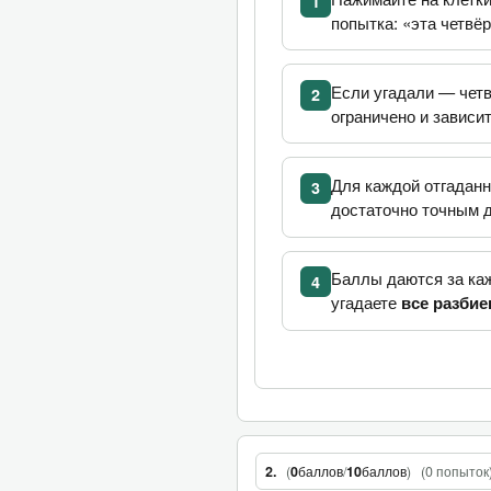
1
попытка: «эта четвёр
Если угадали — чет
2
ограничено и зависит
Для каждой отгаданн
3
достаточно точным д
Баллы даются за каж
4
угадаете
все разбие
(
0
баллов
/
10
баллов
)
(
0 попыток
2.