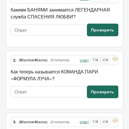
Какими БАНЯМИ занимается ЛЕГЕНДАРНАЯ
служба СПАСЕНИЯ ЛЮБВИ?
Проверить
(
0
баллов
/
4
балла
)
(
0 попыток
)
2.
ответ
0
0
Как теперь называется КОМАНДА ПАРИ
«ФОРМУЛА ЛУЧА»?
Проверить
(
0
баллов
/
4
балла
)
(
0 попыток
)
3.
ответ
0
0