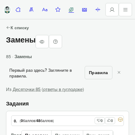
Десяточки
Лесенка
Алфавитка
Задание недели
Замены
Стены
Палиндромы
К списку
Замены
85 ·
Замены
Первый раз здесь? Загляните в
Правила
правила.
Из
Десяточки 85
(
ответы в гуглодоке
)
Задания
(
0
баллов
/
48
баллов
)
0.
0
0
Ввод