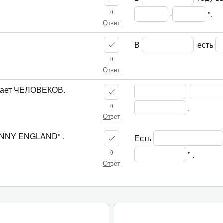
0
-
”.
Ответ
В 
 есть 
0
Ответ
ает ЧЕЛОВЕКОВ.
0
.
Ответ
NNY ENGLAND” .
Есть 
0
” .
Ответ