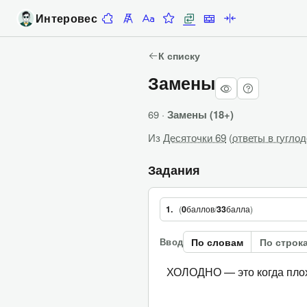
Интеровес
Десяточки
Лесенка
Алфавитка
Задание недели
Замены
Стены
Палиндромы
К списку
Замены
69 ·
Замены (18+)
Из
Десяточки 69
(
ответы в гугло
Задания
(
0
баллов
/
33
балла
)
1.
По словам
По строк
Ввод
ХОЛОДНО — это когда пло