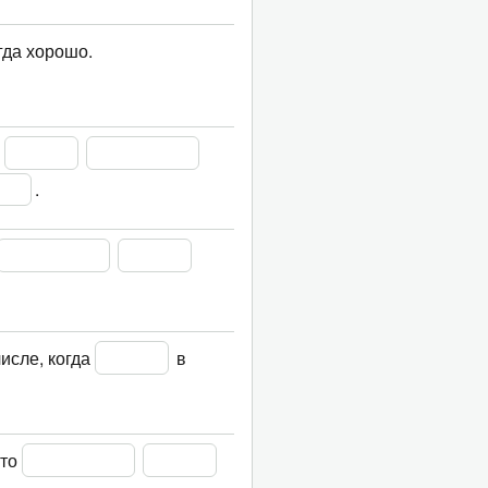
гда хорошо.
 
.
числе, когда 
 в 
то 