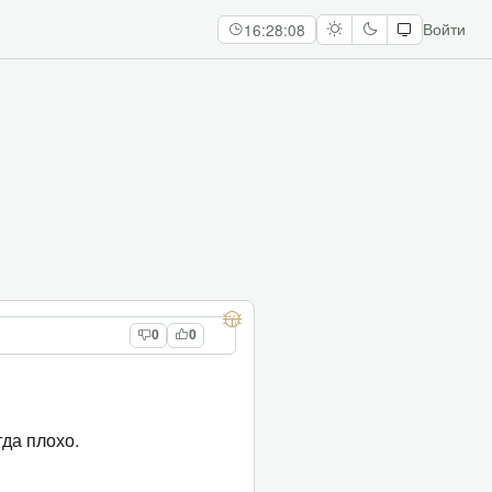
16:28:08
Войти
0
0
гда плохо.