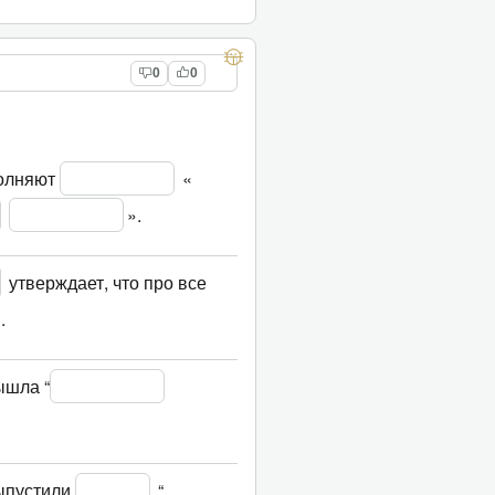
0
0
олняют 
 «
».
 утверждает, что про все 
.
ышла “
ыпустили 
 “