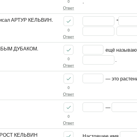
.
0
Ответ
исал АРТУР КЕЛЬВИН.
 "
0
Ответ
АБЬIM ДУБАКОМ.
 ещё называю
0
.
Ответ
 — это растен
0
Ответ
 — 
0
Ответ
ФРОСТ КЕЛЬВИН
Настоящее имя 