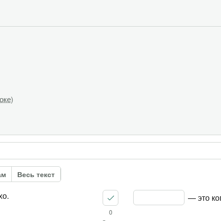
доке
)
ам
Весь текст
хо.
 — это ко
0