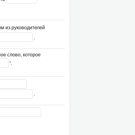
им из руководителей 
.
ое слово, которое 
”.
.