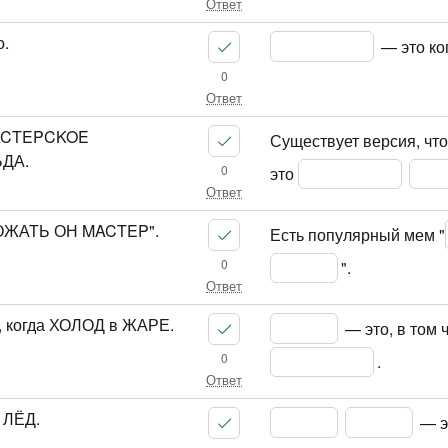
Ответ
о.
 — это ко
0
Ответ
MACTEPCKOE
Существует версия, что
ДА.
0
это 
Ответ
РОЖАТЬ ОН MACTEP".
Есть популярный мем "
0
".
Ответ
, когда ХОЛОД в ЖАРЕ.
 — это, в том 
0
.
Ответ
 ЛЁД.
 — э