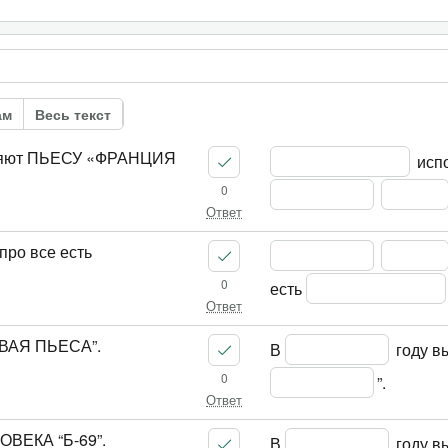
ам
Весь текст
яют ПЬЕСУ «ФРАНЦИЯ
 исп
0
Ответ
про все есть
0
есть 
Ответ
ИВАЯ ПЬЕСА”.
В 
 году в
0
”.
Ответ
ОВЕКА “Б-69”.
В 
 году в