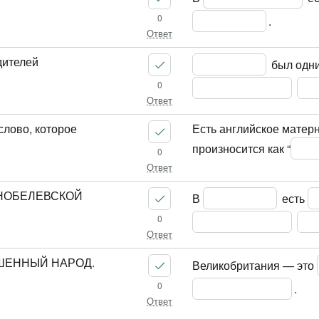
0
.
Ответ
дителей
 был одн
0
Ответ
слово, которое
Есть английское матерн
произносится как “
0
Ответ
 НОБЕЛЕВСКОЙ
В 
 есть 
0
Ответ
БАШЕННЫЙ НАРОД.
Великобритания — это 
0
.
Ответ