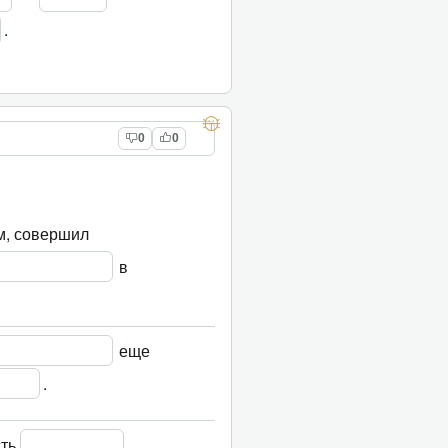
.
0
0
ам, совершил 
 в 
 еще 
.
ть 