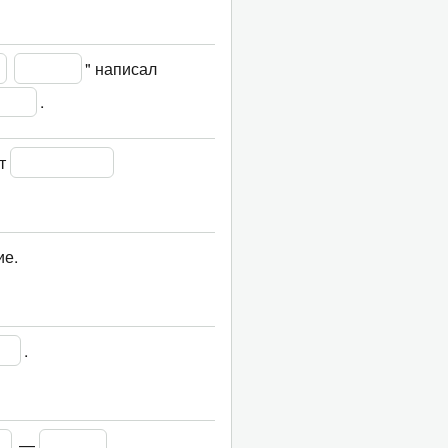
" написал 
.
т 
ие.
.
 — 