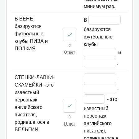
минимум раз.
В ВЕНЕ
В 
базируются
базируются 
футбольные
футбольные 
клубы ПИЗА и
клубы 
0
ПОЛКИЯ.
 и 
Ответ
.
СТЕНКИ-ЛАВКИ-
-
СКАМЕЙКИ - это
-
известный
 - это 
персонаж
английского
известный 
писателя,
персонаж 
0
родившегося в
английского 
Ответ
БЕЛЬГИИ.
писателя, 
родившегося в 