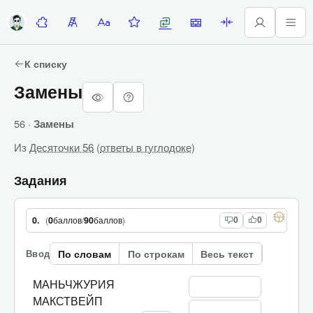
Десяточки
Лесенка
Алфавитка
Задание недели
Замены
Стены
Палиндромы
К списку
Замены
56 ·
Замены
Из
Десяточки 56
(
ответы в гуглодоке
)
Задания
(
0
баллов
/
90
баллов
)
0.
0
0
По словам
По строкам
Весь текст
Ввод
МАНЬЧЖУРИЯ
МАКСТВЕЙП