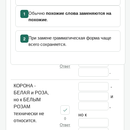
" 
were made by 
Обычно
похожие слова заменяются на
1
похожие
.
.
При замене грамматическая форма чаще
2
КИНГИСЕН и
 и 
всего сохраняется.
ЛОШАДЬ -
 - 
БЕЛЫЕ РОЗЫ.
0
Ответ
.
КОРОНА -
 - 
БЕЛАЯ и РОЗА,
 и 
но к БЕЛЫМ
, 
РОЗАМ
технически не
но к 
0
относится.
Ответ