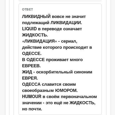
Название "The
Название "The 
ОТВЕТ
EAGLE and the
 and the 
ЛИКВИДНЫЙ вовсе не значит
CROWN" в
" в 
подлежащий ЛИКВИДАЦИИ.
оригинале
оригинале 
LIQUID в переводе означает
примерно
0
примерно 
ЖИДКОСТЬ.
означает "КТО
Ответ
означает "
«ЛИКВИДАЦИЯ» - сериал,
ЛИЦА?".
действие которого происходит в
ОДЕССЕ.
?".
В ОДЕССЕ проживает много
ЕВРЕЕВ.
COOKIES "The
ЖИД - оскорбительный синоним
EAGLE and the
"The 
ЕВРЕЯ.
CROWN" and
ОДЕССА славится своим
and the 
"WHORSE's
своеобразным ЮМОРОМ.
" 
COOKING
HUMOUR в своём первоначальном
KITCHEN" were
and "
's 
значении - это ещё не ЖИДКОСТЬ,
made by ARTIST
0
но почти.
IGHRALI.
Ответ