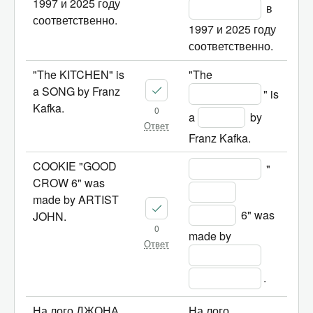
1997 и 2025 году
 в 
соответственно.
1997 и 2025 году 
соответственно.
"The KITCHEN" is
"The 
a SONG by Franz
" is 
Kafka.
0
a 
 by 
Ответ
Franz Kafka.
COOKIE "GOOD
 "
CROW 6" was
made by ARTIST
 6" was 
JOHN.
0
made by 
Ответ
.
На лого ДЖОНА
На лого 