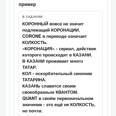
"СЮЗ ЛОШ
"
пример
АДЬ", "ХУ СПИЧ
КИНГИСЕН" и
В ЗАДАНИИ
", "
"ХУ ПИРУ СПИЧ
КОРОННЫЙ вовсе не значит
ПИРУ " -
подлежащий КОРОНАЦИИ.
примерно так
CORONE в переводе означает
звучит "КТО
КОЛКОСТЬ.
ЛИЦА?" на
" и 
«КОРОНАЦИЯ» - сериал, действие
разных языках.
"
которого происходит в КАЗАНИ.
0
В КАЗАНИ проживает много
Ответ
ТАТАР.
КОЛ - оскорбительный синоним
 " - 
ТАТАРИНА.
КАЗАНЬ славится своим
примерно так 
своеобразным КВАНТОМ.
звучит "
QUANT в своём первоначальном
?" на 
значении - это ещё не КОЛКОСТЬ,
разных языках.
но почти.