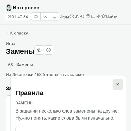
Интеровес
Игры
01:47:34
Войти
Десяточки
Лесенка
Алфавитка
Замены
Стены
Палиндромы
Задание недел
К списку
Игра
Замены
168 ·
Замены
Из
Десяточки 168
(
ответы в гуглодоке
)
×
Задания
Правила
ЗАМЕНЫ
(
0
баллов
/
36
баллов
)
1.
0
3
В задании несколько слов заменены на другие.
Нужно понять, какие слова были изначально.
По словам
По строкам
Весь текст
Ввод