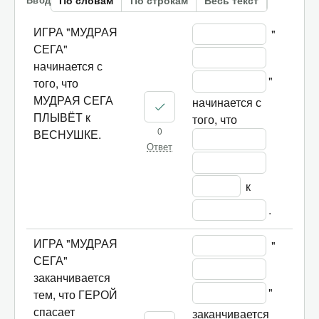
По словам
По строкам
Весь текст
ИГРА "МУДРАЯ
 "
СЕГА"
начинается с
" 
того, что
МУДРАЯ СЕГА
начинается с 
ПЛЫВЁТ к
того, что 
0
ВЕСНУШКЕ.
Ответ
 к 
.	
ИГРА "МУДРАЯ
 "
СЕГА"
заканчивается
" 
тем, что ГЕРОЙ
спасает
заканчивается 