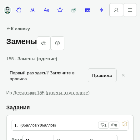
Десяточки
Лесенка
Алфавитка
Задание недели
Замены
Стены
Палиндромы
К списку
Замены
155 ·
Замены (одетые)
Первый раз здесь? Загляните в
Правила
правила.
Из
Десяточки 155
(
ответы в гуглодоке
)
Задания
(
0
баллов
/
70
баллов
)
1.
1
0
Ввод