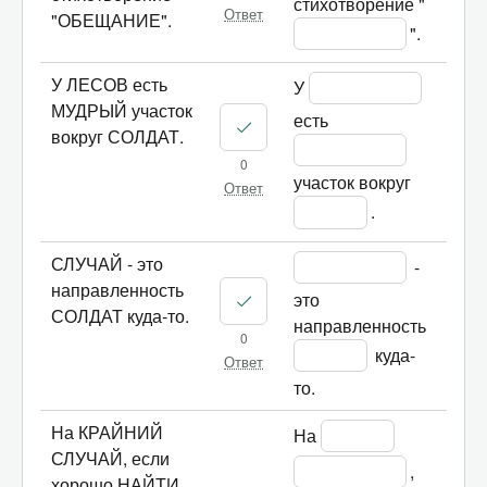
стихотворение "
Ответ
"ОБЕЩАНИЕ".
".
У ЛЕСОВ есть
У 
МУДРЫЙ участок
есть 
вокруг СОЛДАТ.
0
участок вокруг 
Ответ
.		
СЛУЧАЙ - это
 - 
направленность
это 
СОЛДАТ куда-то.
направленность 
0
 куда-
Ответ
то.				
На КРАЙНИЙ
На 
СЛУЧАЙ, если
, 
хорошо НАЙТИ