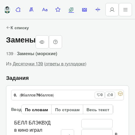
Десяточки
Лесенка
Алфавитка
Задание недели
Замены
Стены
Палиндромы
К списку
Замены
139 ·
Замены (морские)
Из
Десяточки 139
(
ответы в гуглодоке
)
Задания
(
0
баллов
/
76
баллов
)
0.
0
0
По словам
По строкам
Весь текст
Ввод
БЕЛЛ БЛЭКВУД
в кино играл
 в 