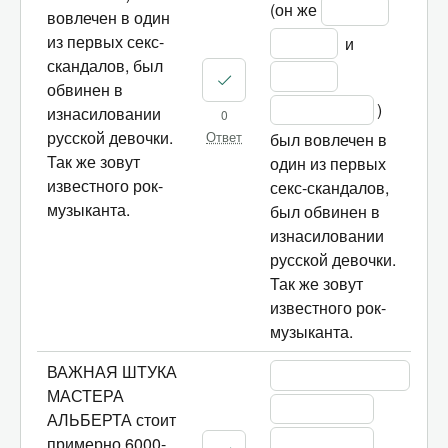
(он же 
вовлечен в один
из первых секс-
 и 
скандалов, был
обвинен в
) 
изнасиловании
0
русской девочки.
был вовлечен в 
Ответ
Так же зовут
один из первых 
известного рок-
секс-скандалов, 
музыканта.
был обвинен в 
изнасиловании 
русской девочки. 
Так же зовут 
известного рок-
музыканта.
ВАЖНАЯ ШТУКА
МАСТЕРА
АЛЬБЕРТА стоит
примерно 6000-