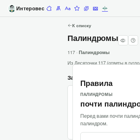
Интеровес
Десяточки
Лесенка
Алфавитка
Задание недели
Замены
Стены
Палиндромы
К списку
Палиндромы
117 ·
Палиндромы
Из
Десяточки 117
(
ответы в гугл
Задания
Правила
ПАЛИНДРОМЫ
(
0
баллов
/
3
балла
)
(
0 попыток
)
1.
почти палиндр
Участники и овчарки
Перед вами почти палин
палиндром.