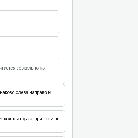
ответ
0
0
Проверить
читается зеркально по
ответ
0
0
инаково слева направо и
Проверить
исходной фразе при этом не
ответ
0
0