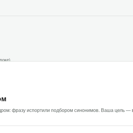
одоке
)
ом
дром: фразу испортили подбором синонимов. Ваша цель — 