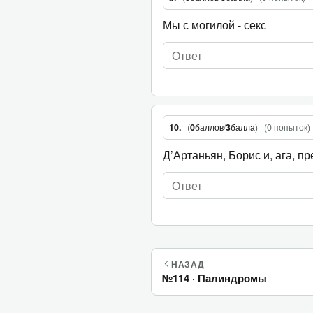
Мы с могилой - секс
(
0
баллов
/
3
балла
)
(
0 попыток
)
10.
Д’Артаньян, Борис и, ага, пр
НАЗАД
№114 · Палиндромы