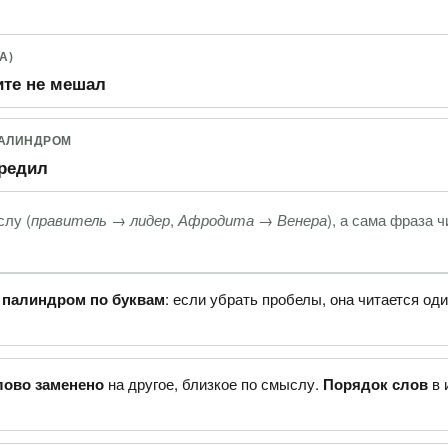
А)
те не мешал
ПАЛИНДРОМ
вредил
лу (
правитель → лидер
,
Афродита → Венера
), а сама фраза 
—
палиндром по буквам
: если убрать пробелы, она читается од
лово заменено
на другое, близкое по смыслу.
Порядок слов
в 