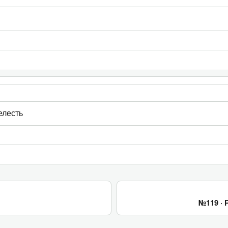
елесть
№119 ·