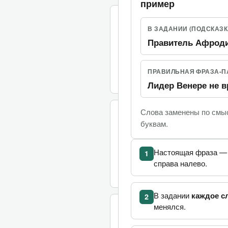
пример
(
0
баллов
/
3
балла
)
(
0 попыток
)
2.
В ЗАДАНИИ (ПОДСКАЗК
Цианид, свинец, Путин
Правитель Афроди
ПРАВИЛЬНАЯ ФРАЗА-
Лидер Венере не 
Слова заменены по смыс
(
0
баллов
/
3
балла
)
(
0 попыток
)
3.
буквам.
Трупы в Петрозаводск
Настоящая фраза 
1
справа налево.
В задании
каждое с
2
менялся.
(
0
баллов
/
3
балла
)
(
0 попыток
)
4.