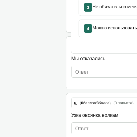
Ангола на небе
Не обязательно меня
3
Можно использоват
4
(
0
баллов
/
3
балла
)
(
0 попыток
)
5.
Мы отказались
(
0
баллов
/
3
балла
)
(
0 попыток
)
6.
Узка овсянка волкам