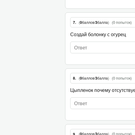
(
0
баллов
/
3
балла
)
(
0 попыток
)
7.
Создай болонку с огурец
(
0
баллов
/
3
балла
)
(
0 попыток
)
8.
Цыпленок почему отсутствуе
(
0
баллов
/
3
балла
)
(
0 попыток
)
9.