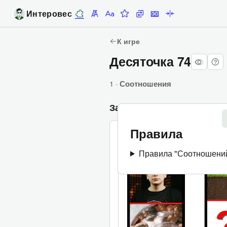
Интеровес
Десяточки
Лесенка
Алфавитка
Задание недели
Замены
Стены
Палиндромы
К игре
Десяточка 74
1 ·
Соотношения
Задания
Правила
(
0
баллов
/
10
баллов
)
(
0 попыток
1.
Правила "Соотношени