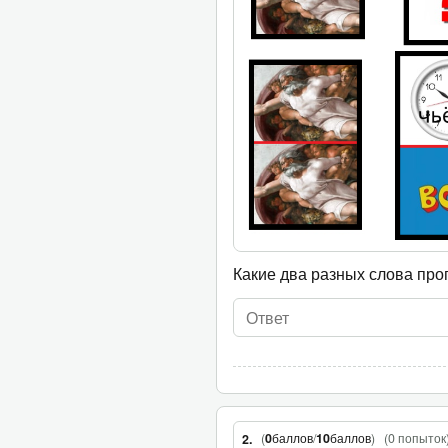
Какие два разных слова пр
(
0
баллов
/
10
баллов
)
(
0 попыток
2.