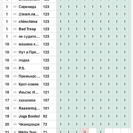
1
Сиренида
123
1
1
1
1
1
1
1
1
1
1
{{team.name}}
123
1
1
1
1
1
1
1
1
1
1
chimchima
123
1
1
1
1
1
1
1
1
1
1
Bad Treap
123
1
1
1
1
1
1
1
1
1
1
не судите строго, это мой первый раз
123
1
1
1
1
1
1
1
1
1
10
машина капитализма
122
1
1
1
1
1
1
1
1
1
10
Нут и Пряник
122
1
1
1
1
1
1
1
1
1
10
лодка
122
1
1
1
1
1
1
1
1
1
10
P.S.
122
1
1
1
1
1
1
1
1
1
10
Премьерсинистер
122
1
1
1
1
1
1
1
1
1
10
Крот-хомяк
122
1
1
1
1
1
1
1
1
1
16
Икьсис Икьсисам
121
1
1
1
1
1
1
1
1
1
17
хахахихи
107
1
1
1
1
1
1
1
1
1
18
Raastettuja vihanneksia
101
1
1
1
1
1
1
1
1
1
19
Joga Bonito!
92
1
1
1
1
1
1
1
1
1
20
Чжанцзацзе
72
1
1
1
1
1
1
1
1
1
21
Nikita Tsarev
71
1
1
1
0
1