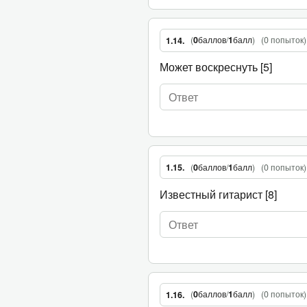
(
0
баллов
/
1
балл
)
(
0 попыток
)
1.14.
Может воскреснуть [5]
(
0
баллов
/
1
балл
)
(
0 попыток
)
1.15.
Известный гитарист [8]
(
0
баллов
/
1
балл
)
(
0 попыток
)
1.16.