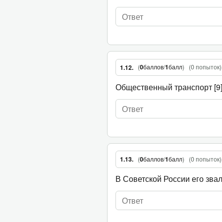
(
0
баллов
/
1
балл
)
(
0 попыток
)
1.12.
Общественный транспорт [9
(
0
баллов
/
1
балл
)
(
0 попыток
)
1.13.
В Советской России его зва