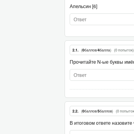
Апельсин [6]
(
0
баллов
/
4
балла
)
(
0 попыток
)
2.1.
Прочитайте N-ые буквы имён
(
0
баллов
/
5
баллов
)
(
0 попыто
2.2.
В итоговом ответе назовите