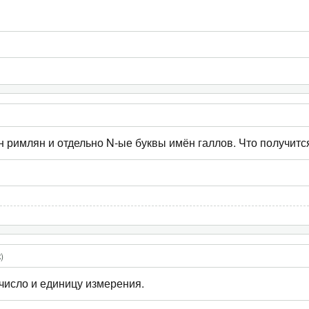
 римлян и отдельно N-ые буквы имён галлов. Что получитс
к
)
 число и единицу измерения.