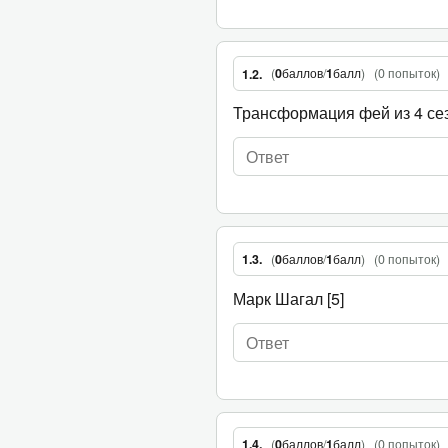
(
0
баллов
/
1
балл
)
(
0 попыток
)
1.2.
Трансформация фей из 4 сез
(
0
баллов
/
1
балл
)
(
0 попыток
)
1.3.
Марк Шагал [5]
(
0
баллов
/
1
балл
)
(
0 попыток
)
1.4.