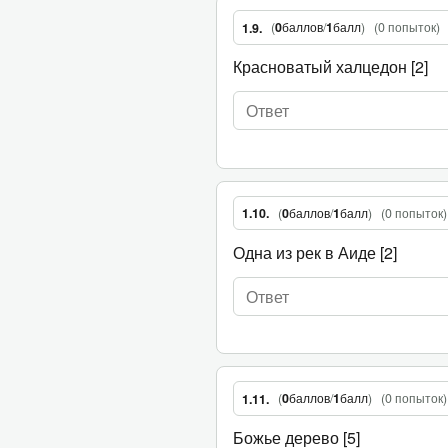
(
0
баллов
/
1
балл
)
(
0 попыток
)
1.9.
Красноватый халцедон [2]
(
0
баллов
/
1
балл
)
(
0 попыток
)
1.10.
Одна из рек в Аиде [2]
(
0
баллов
/
1
балл
)
(
0 попыток
)
1.11.
Божье дерево [5]