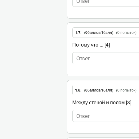
(
0
баллов
/
1
балл
)
(
0 попыток
)
1.7.
Потому что ... [4]
(
0
баллов
/
1
балл
)
(
0 попыток
)
1.8.
Между стеной и полом [3]