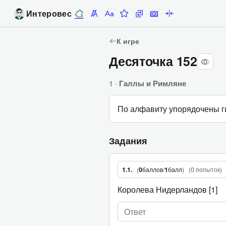
Интеровес
Десяточки
Лесенка
Алфавитка
Задание недели
Замены
Стены
Палиндромы
К игре
Десяточка 152
1 ·
Галлы и Римляне
По алфавиту упорядочены гип
Задания
(
0
баллов
/
1
балл
)
(
0 попыток
)
1.1.
Королева Нидерландов [1]