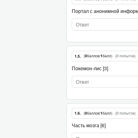
Портал с анонимной информ
(
0
баллов
/
1
балл
)
(
0 попыток
)
1.5.
Покемон-лис [3]
(
0
баллов
/
1
балл
)
(
0 попыток
)
1.6.
Часть мозга [6]