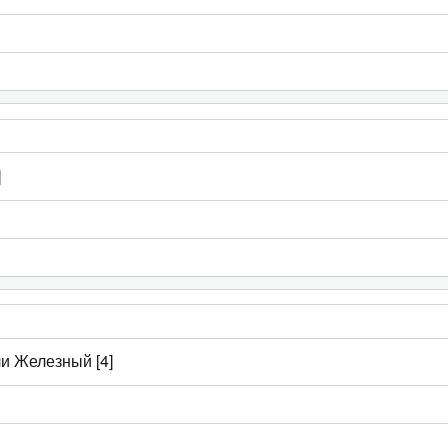
]
ли Железный [4]