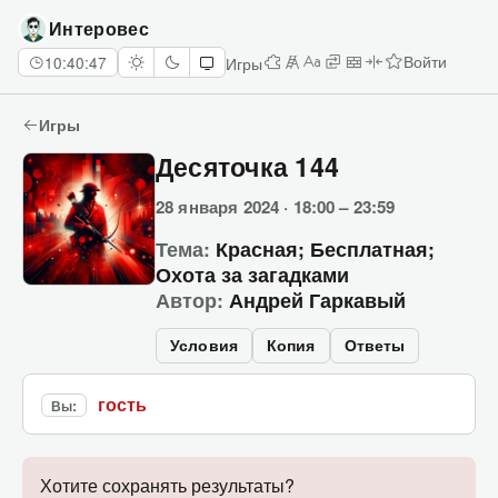
Интеровес
Игры
10:40:47
Войти
Десяточки
Лесенка
Алфавитка
Замены
Стены
Палиндромы
Задание недел
Игры
Десяточка 144
28 января 2024 · 18:00 – 23:59
Тема:
Красная; Бесплатная;
Охота за загадками
Автор:
Андрей Гаркавый
Условия
Копия
Ответы
гость
Вы:
Хотите сохранять результаты?