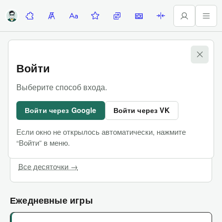
Десяточки
Лесенка
Алфавитка
Задание недели
Замены
Стены
Палиндромы
Игры
Войти
Десяточки
Выберите способ входа.
Командные сложные игры, в которых можно
Войти через Google
Войти через VK
пользоваться интернетом
Если окно не открылось автоматически, нажмите
Последняя Десяточка
Купить билеты
“Войти” в меню.
Чат участников
Все десяточки →
Ежедневные игры