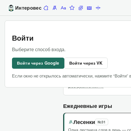
Интеровес
Десяточки
Лесенка
Алфавитка
Задание недели
Замены
Стены
Палиндромы
Игры
Войти
Десяточки
Выберите способ входа.
Командные сложные игры, в кот
Войти через Google
Войти через VK
Последняя Десяточка
Если окно не открылось автоматически, нажмите “Войти” 
Чат участников
Все десяточки →
Ежедневные игры
Лесенки
№31
Одна лестница слов в день — со