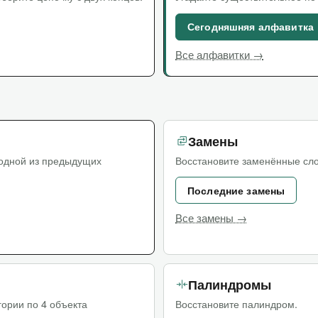
Сегодняшняя алфавитка
Все алфавитки →
Замены
 одной из предыдущих
Восстановите заменённые слов
Последние замены
Все замены →
Палиндромы
гории по 4 объекта
Восстановите палиндром.