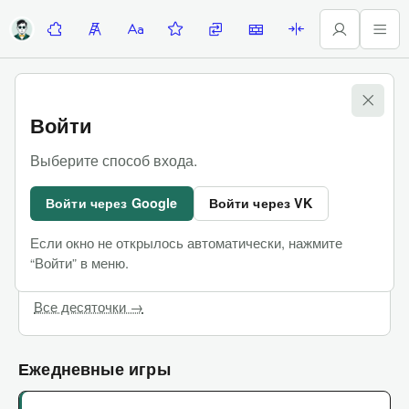
Десяточки
Лесенка
Алфавитка
Задание недели
Замены
Стены
Палиндромы
Игры
Войти
Десяточки
Выберите способ входа.
Командные сложные игры, в которых можно
Войти через Google
Войти через VK
пользоваться интернетом
Если окно не открылось автоматически, нажмите
Последняя Десяточка
Купить билеты
“Войти” в меню.
Чат участников
Все десяточки →
Ежедневные игры