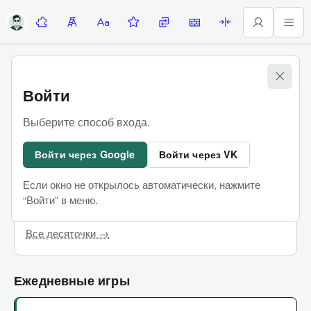
Десяточки
Лесенка
Алфавитка
Задание недели
Замены
Стены
Палиндромы
Игры
Войти
Десяточки
Выберите способ входа.
Командные сложные игры, в которых можно
Войти через Google
Войти через VK
пользоваться интернетом
Если окно не открылось автоматически, нажмите
Последняя Десяточка
Купить билеты
“Войти” в меню.
Чат участников
Все десяточки →
Ежедневные игры