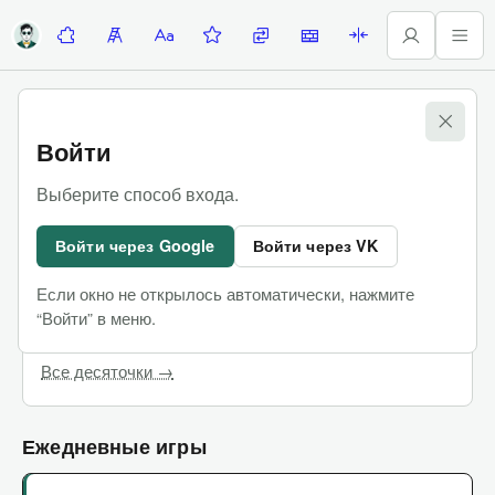
Десяточки
Лесенка
Алфавитка
Задание недели
Замены
Стены
Палиндромы
Игры
Войти
Десяточки
Выберите способ входа.
Командные сложные игры, в которых можно
Войти через Google
Войти через VK
пользоваться интернетом
Если окно не открылось автоматически, нажмите
Последняя Десяточка
Купить билеты
“Войти” в меню.
Чат участников
Все десяточки →
Ежедневные игры