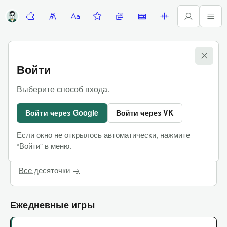
Десяточки
Лесенка
Алфавитка
Задание недели
Замены
Стены
Палиндромы
Игры
Войти
Десяточки
Выберите способ входа.
Командные сложные игры, в которых можно
Войти через Google
Войти через VK
пользоваться интернетом
Если окно не открылось автоматически, нажмите
Последняя Десяточка
Купить билеты
“Войти” в меню.
Чат участников
Все десяточки →
Ежедневные игры